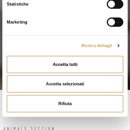
o
Statistiche
n
e
Marketing
d
e
l
Mostra dettagli
c
o
n
Accetta tutti
s
e
n
Accetta selezionati
s
o
Rifiuta
ANIMALS SECTION