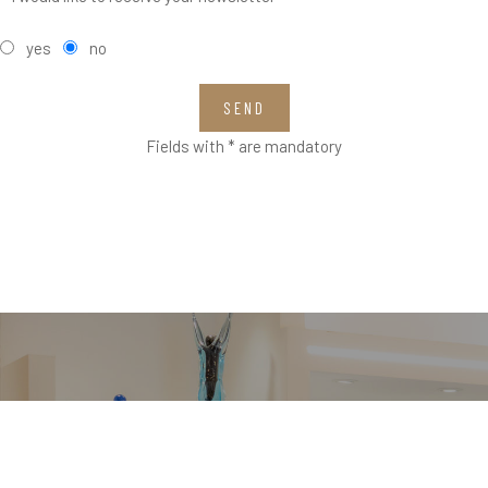
yes
no
SEND
Fields with * are mandatory