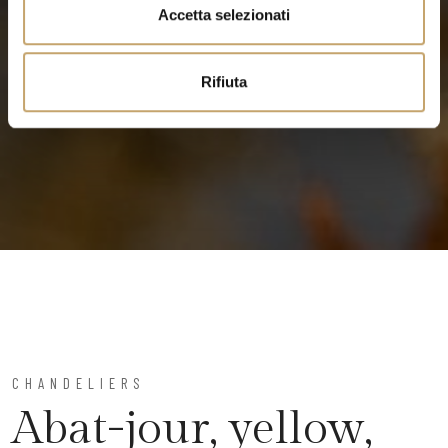
n
Accetta selezionati
s
o
Rifiuta
CHANDELIERS
Abat-jour, yellow,