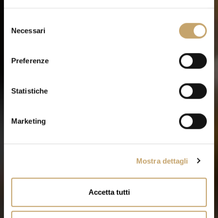
S
Necessari
e
l
e
Preferenze
z
i
o
Statistiche
n
e
Marketing
d
e
l
Mostra dettagli
c
o
n
Accetta tutti
s
e