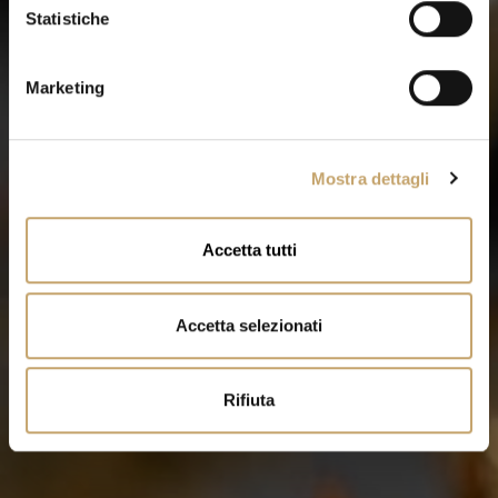
o
Statistiche
n
e
Marketing
d
e
l
Mostra dettagli
c
o
n
Accetta tutti
s
e
n
Accetta selezionati
s
o
Rifiuta