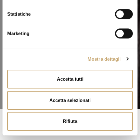
i
o
Statistiche
n
e
Marketing
d
e
l
Mostra dettagli
c
o
n
Accetta tutti
s
e
n
Accetta selezionati
s
o
Rifiuta