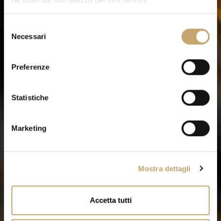
S
Necessari
e
l
e
Preferenze
z
i
o
Statistiche
n
e
Marketing
d
e
l
Mostra dettagli
c
o
n
Accetta tutti
s
e