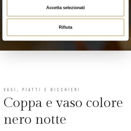
n
Accetta selezionati
s
o
Rifiuta
VASI, PIATTI E BICCHIERI
Coppa e vaso colore
nero notte