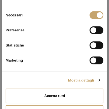
S
Necessari
e
l
e
Preferenze
z
i
o
Statistiche
n
e
Marketing
d
e
l
Mostra dettagli
c
o
n
Accetta tutti
s
e