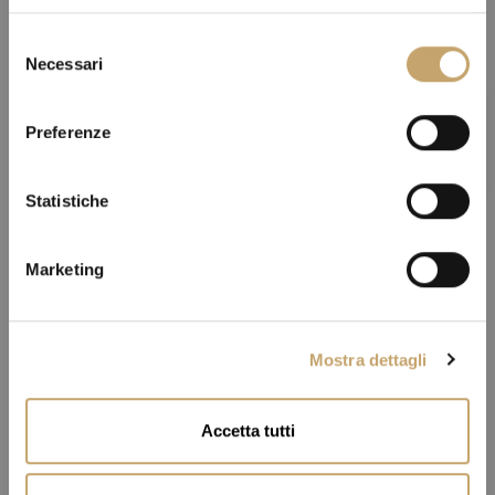
S
Necessari
e
l
e
Preferenze
z
i
o
Statistiche
n
e
Marketing
d
e
l
Mostra dettagli
c
o
n
Accetta tutti
s
e
n