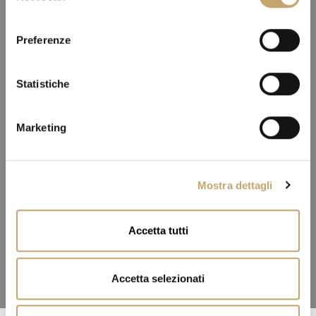
l
e
Preferenze
z
i
o
Statistiche
n
e
Marketing
d
e
l
Mostra dettagli
c
o
n
Accetta tutti
s
e
n
Accetta selezionati
s
o