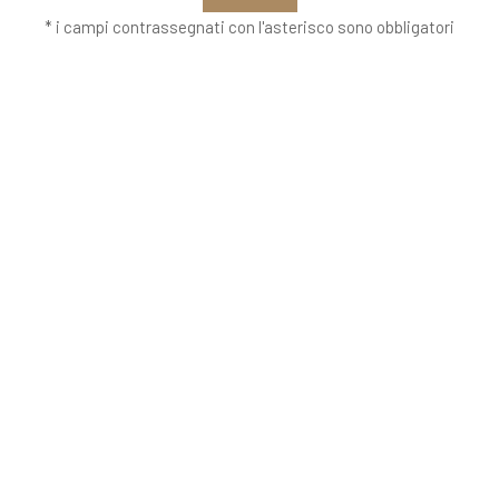
* i campi contrassegnati con l'asterisco sono obbligatori
VETRERIA VENIER
Richiedi informazioni