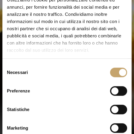
annunci, per fornire funzionalità dei social media e per
analizzare il nostro traffico. Condividiamo inoltre
informazioni sul modo in cui utilizza il nostro sito con i
nostri partner che si occupano di analisi dei dati web,
pubblicità e social media, i quali potrebbero combinarle
con altre informazioni che ha fornito loro o che hanno
raccolto dal suo utilizzo dei loro servizi.
S
Necessari
e
l
e
Preferenze
z
i
o
Statistiche
n
e
Marketing
d