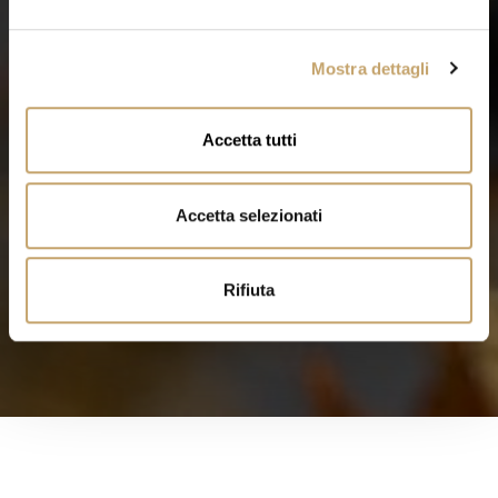
e
l
Mostra dettagli
c
o
n
Accetta tutti
s
e
n
Accetta selezionati
s
o
Rifiuta