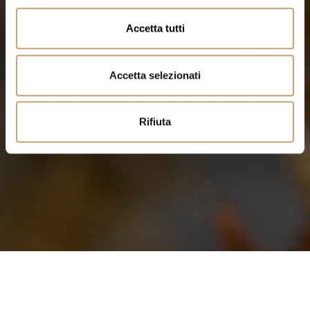
o
n
Accetta tutti
s
e
n
Accetta selezionati
s
o
Rifiuta