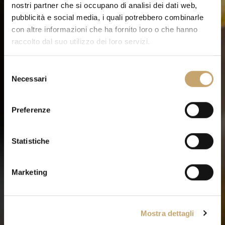
nostri partner che si occupano di analisi dei dati web,
pubblicità e social media, i quali potrebbero combinarle
con altre informazioni che ha fornito loro o che hanno
raccolto dal suo utilizzo dei loro servizi.
S
Necessari
e
l
e
Preferenze
z
i
o
Statistiche
n
e
Marketing
d
e
l
Mostra dettagli
c