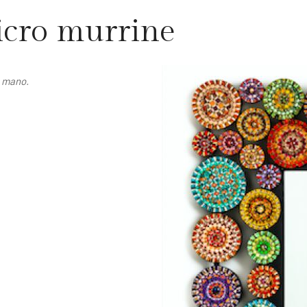
icro murrine
a mano.