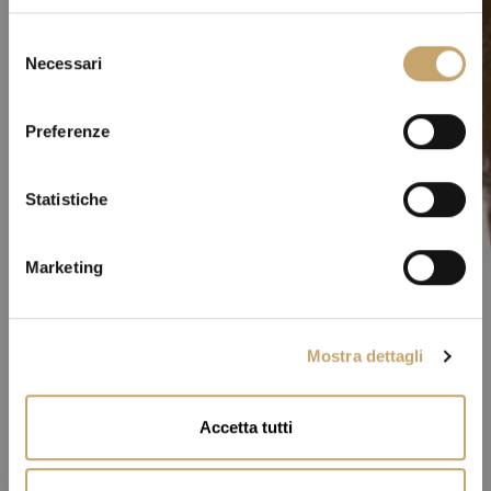
S
Necessari
e
l
e
Preferenze
z
i
o
Statistiche
n
e
Marketing
d
e
l
Mostra dettagli
c
o
n
Accetta tutti
s
e
n