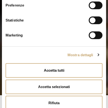
e
Preferenze
z
i
o
Statistiche
n
e
Marketing
d
e
l
Mostra dettagli
c
o
n
Accetta tutti
s
e
n
Accetta selezionati
s
o
Rifiuta