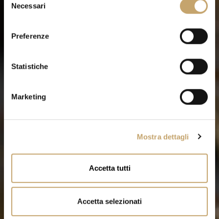
Necessari
e
l
e
Preferenze
z
i
o
Statistiche
n
e
Marketing
d
e
l
Mostra dettagli
c
o
n
Accetta tutti
s
e
n
Accetta selezionati
s
o