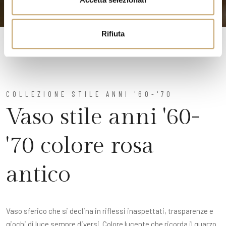
s
o
Rifiuta
COLLEZIONE STILE ANNI '60-'70
Vaso stile anni '60-
'70 colore rosa
antico
Vaso sferico che si declina in riflessi inaspettati, trasparenze e
giochi di luce sempre diversi. Colore lucente che ricorda il quarzo.