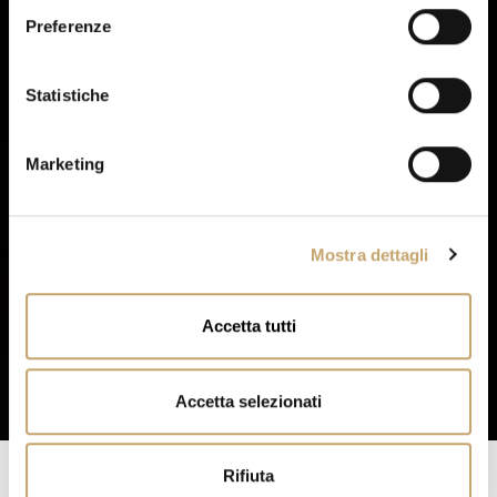
e
Preferenze
z
i
o
Statistiche
n
e
Marketing
d
e
l
Mostra dettagli
c
o
n
Accetta tutti
s
e
n
Accetta selezionati
s
o
Rifiuta