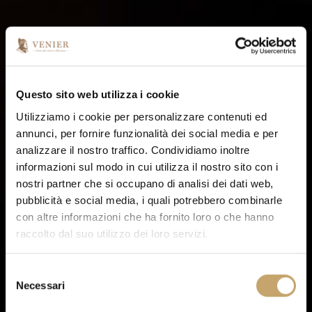
Questo sito web utilizza i cookie
Utilizziamo i cookie per personalizzare contenuti ed
annunci, per fornire funzionalità dei social media e per
analizzare il nostro traffico. Condividiamo inoltre
informazioni sul modo in cui utilizza il nostro sito con i
nostri partner che si occupano di analisi dei dati web,
pubblicità e social media, i quali potrebbero combinarle
con altre informazioni che ha fornito loro o che hanno
raccolto dal suo utilizzo dei loro servizi.
S
Necessari
e
l