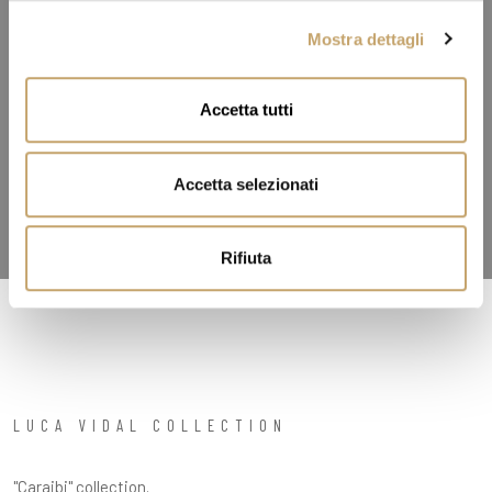
l
Mostra dettagli
c
o
n
Accetta tutti
s
e
n
Accetta selezionati
s
o
Rifiuta
LUCA VIDAL COLLECTION
"Caraibi" collection.