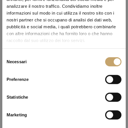
analizzare il nostro traffico. Condividiamo inoltre
informazioni sul modo in cui utilizza il nostro sito con i
nostri partner che si occupano di analisi dei dati web,
pubblicità e social media, i quali potrebbero combinarle
con altre informazioni che ha fornito loro o che hanno
raccolto dal suo utilizzo dei loro servizi.
S
Necessari
e
l
e
Preferenze
z
i
o
Statistiche
n
e
Marketing
d
e