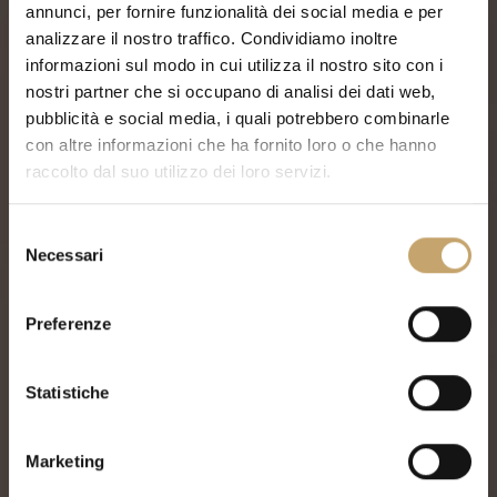
annunci, per fornire funzionalità dei social media e per
analizzare il nostro traffico. Condividiamo inoltre
informazioni sul modo in cui utilizza il nostro sito con i
nostri partner che si occupano di analisi dei dati web,
pubblicità e social media, i quali potrebbero combinarle
con altre informazioni che ha fornito loro o che hanno
raccolto dal suo utilizzo dei loro servizi.
S
Necessari
e
l
e
Preferenze
z
i
o
Statistiche
n
e
Marketing
d