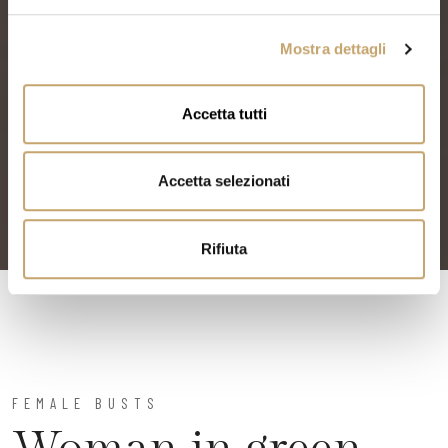
e
l
Mostra dettagli
c
o
n
Accetta tutti
s
e
n
Accetta selezionati
s
o
Rifiuta
FEMALE BUSTS