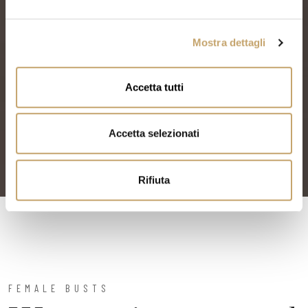
e
l
Mostra dettagli
c
o
n
Accetta tutti
s
e
n
Accetta selezionati
s
o
Rifiuta
FEMALE BUSTS