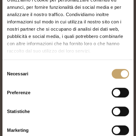
annunci, per fornire funzionalità dei social media e per
analizzare il nostro traffico. Condividiamo inoltre
informazioni sul modo in cui utilizza il nostro sito con i
nostri partner che si occupano di analisi dei dati web,
pubblicità e social media, i quali potrebbero combinarle
con altre informazioni che ha fornito loro o che hanno
raccolto dal suo utilizzo dei loro servizi.
S
Necessari
e
l
e
Preferenze
z
i
o
Statistiche
n
e
Marketing
d