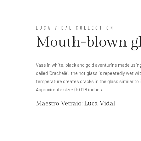
LUCA VIDAL COLLECTION
Mouth-blown gla
Vase in white, black and gold aventurine made usi
called 'Crachelè': the hot glass is repeatedly wet wi
temperature creates cracks in the glass similar to 
Approximate size: (h) 11.8 inches.
Maestro Vetraio:
Luca Vidal