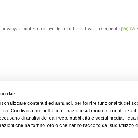
a privacy, si conferma di aver letto l'informativa alla seguente
pagina
e
 cookie
rsonalizzare contenuti ed annunci, per fornire funzionalità dei so
INVIA
ffico. Condividiamo inoltre informazioni sul modo in cui utilizza il 
 occupano di analisi dei dati web, pubblicità e social media, i qual
* i campi contrassegnati con l'asterisco sono obbligatori
azioni che ha fornito loro o che hanno raccolto dal suo utilizzo d