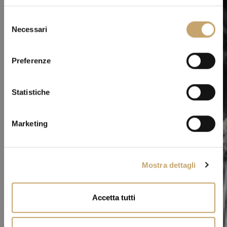
S
Necessari
e
l
e
Preferenze
z
i
o
Statistiche
n
e
Marketing
d
e
l
Mostra dettagli
c
o
n
Accetta tutti
s
e
n