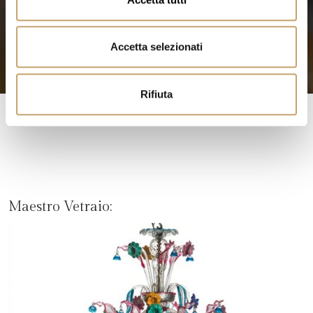
s
e
n
Accetta selezionati
s
o
Rifiuta
Maestro Vetraio: