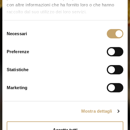
con altre informazioni che ha fornito loro o che hanno
raccolto dal suo utilizzo dei loro servizi.
S
Necessari
e
l
e
Preferenze
z
i
o
Statistiche
n
e
Marketing
d
e
l
Mostra dettagli
c
o
n
Accetta tutti