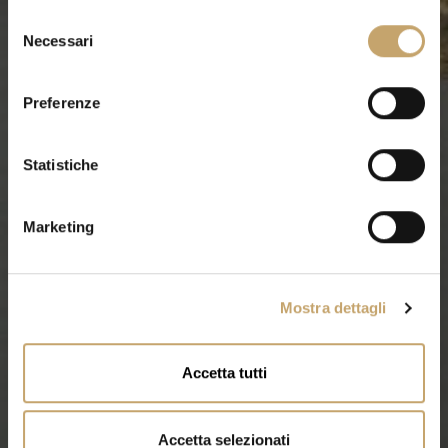
S
Necessari
e
l
e
Preferenze
z
i
o
Statistiche
n
e
Marketing
d
e
l
Mostra dettagli
c
o
n
Accetta tutti
s
e
n
Accetta selezionati