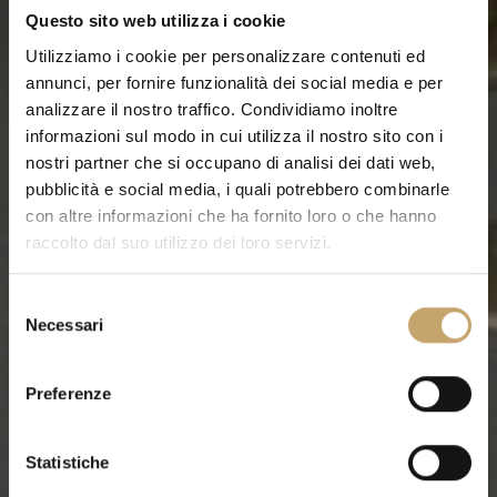
Questo sito web utilizza i cookie
Utilizziamo i cookie per personalizzare contenuti ed
annunci, per fornire funzionalità dei social media e per
analizzare il nostro traffico. Condividiamo inoltre
informazioni sul modo in cui utilizza il nostro sito con i
nostri partner che si occupano di analisi dei dati web,
pubblicità e social media, i quali potrebbero combinarle
con altre informazioni che ha fornito loro o che hanno
raccolto dal suo utilizzo dei loro servizi.
S
Necessari
e
l
e
Preferenze
z
i
o
Statistiche
n