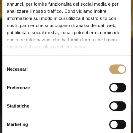
annunci, per fornire funzionalità dei social media e per
analizzare il nostro traffico. Condividiamo inoltre
informazioni sul modo in cui utilizza il nostro sito con i
nostri partner che si occupano di analisi dei dati web,
pubblicità e social media, i quali potrebbero combinarle
con altre informazioni che ha fornito loro o che hanno
raccolto dal suo utilizzo dei loro servizi.
S
Necessari
e
l
e
Preferenze
z
i
o
Statistiche
n
e
Marketing
d