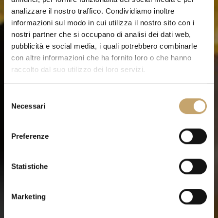
analizzare il nostro traffico. Condividiamo inoltre
informazioni sul modo in cui utilizza il nostro sito con i
nostri partner che si occupano di analisi dei dati web,
pubblicità e social media, i quali potrebbero combinarle
con altre informazioni che ha fornito loro o che hanno
raccolto dal suo utilizzo dei loro servizi.
S
Necessari
e
l
e
Preferenze
z
i
o
Statistiche
n
e
Marketing
d
e