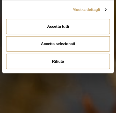
l
Mostra dettagli
c
o
n
Accetta tutti
s
e
n
Accetta selezionati
s
o
Rifiuta