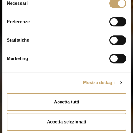
Necessari
e
l
e
Preferenze
z
i
o
Statistiche
n
e
Marketing
d
e
l
Mostra dettagli
c
o
n
Accetta tutti
s
e
n
Accetta selezionati
s
o