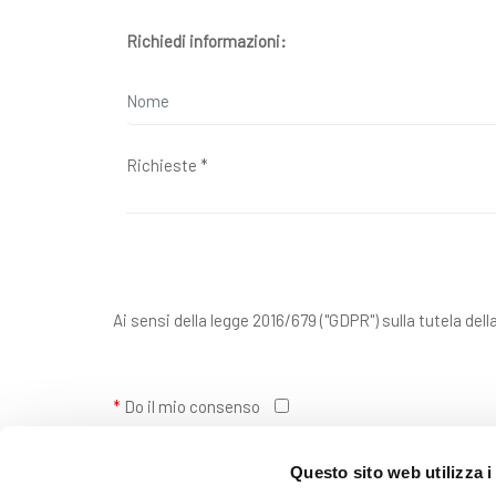
Richiedi informazioni:
Ai sensi della legge 2016/679 ("GDPR") sulla tutela dell
*
Do il mio consenso
Questo sito web utilizza i
*
Presto il consenso per l'invio della newsletter