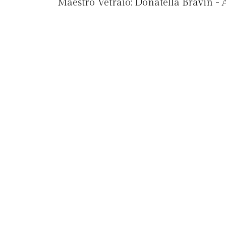
Maestro Vetraio:
Donatella Bravin - A