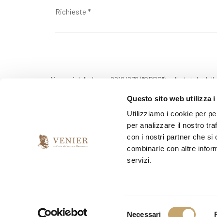
Ai sensi della legge 2016/679 ("GDPR") sulla tutela dell
Questo sito web utilizza i
Utilizziamo i cookie per pe
*
Do il mio consenso
per analizzare il nostro tra
con i nostri partner che si
combinarle con altre inform
*
Presto il consenso per l'invio della newsletter
servizi.
si
no
S
Necessari