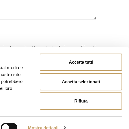
 si autorizza il trattamento dei dati personali inviati.
Accetta tutti
cial media e
nostro sito
i potrebbero
Accetta selezionati
ei loro
Rifiuta
Mostra dettagli