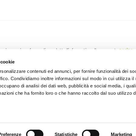
a privacy, si conferma di aver letto l'informativa alla seguente
pagina
e
 cookie
rsonalizzare contenuti ed annunci, per fornire funzionalità dei so
ffico. Condividiamo inoltre informazioni sul modo in cui utilizza il 
 occupano di analisi dei dati web, pubblicità e social media, i qual
azioni che ha fornito loro o che hanno raccolto dal suo utilizzo d
INVIA
Preferenze
Statistiche
Marketing