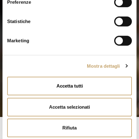
Preferenze
z
i
o
Statistiche
n
e
Marketing
d
e
l
Mostra dettagli
c
o
n
Accetta tutti
s
e
n
Accetta selezionati
s
o
Rifiuta