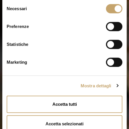
S
Necessari
e
l
e
Preferenze
z
i
o
Statistiche
n
e
Marketing
d
e
l
Mostra dettagli
c
o
n
Accetta tutti
s
e
n
Accetta selezionati
s