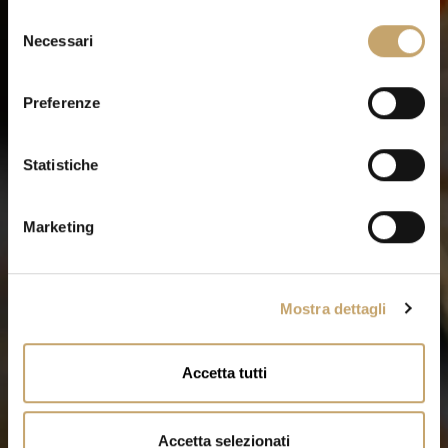
S
Necessari
e
l
e
Preferenze
z
i
o
Statistiche
n
e
Marketing
d
e
l
Mostra dettagli
c
o
n
Accetta tutti
s
e
n
Accetta selezionati