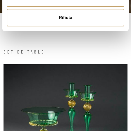
s
o
Rifiuta
SET DE TABLE