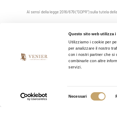
Ai sensi della legge 2016/679 ("GDPR") sulla tutela dell
*
Do il mio consenso
Questo sito web utilizza i
Utilizziamo i cookie per pe
per analizzare il nostro tra
*
Presto il consenso per l'invio della newsletter
con i nostri partner che si
combinarle con altre inform
si
no
servizi.
S
Necessari
e
l
e