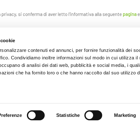
a privacy, si conferma di aver letto l'informativa alla seguente
pagina
e
 cookie
rsonalizzare contenuti ed annunci, per fornire funzionalità dei so
ffico. Condividiamo inoltre informazioni sul modo in cui utilizza il 
 occupano di analisi dei dati web, pubblicità e social media, i qual
azioni che ha fornito loro o che hanno raccolto dal suo utilizzo d
INVIA
* i campi contrassegnati con l'asterisco sono obbligatori
Preferenze
Statistiche
Marketing