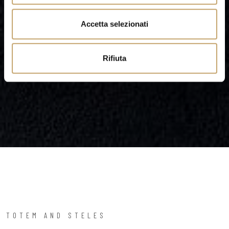
e
n
Accetta selezionati
s
o
Rifiuta
TOTEM AND STELES