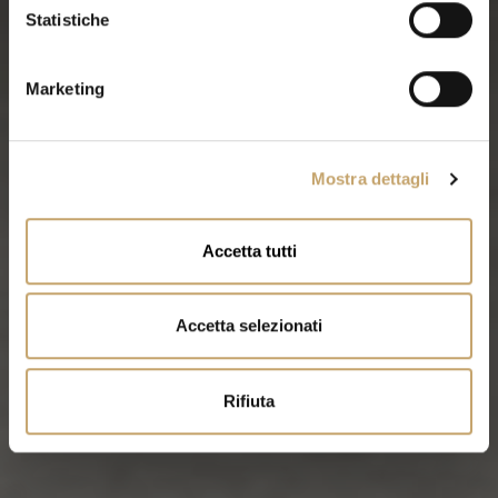
o
Statistiche
n
e
Marketing
d
e
l
Mostra dettagli
c
o
n
Accetta tutti
s
e
n
Accetta selezionati
s
o
Rifiuta