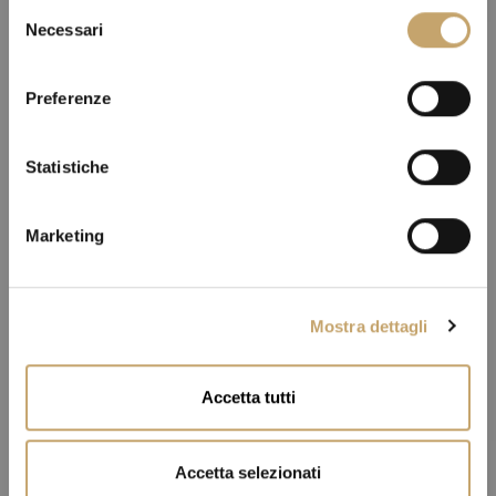
S
Necessari
e
l
e
Preferenze
z
i
o
Statistiche
n
e
Marketing
d
e
l
Mostra dettagli
c
o
n
Accetta tutti
s
e
n
Accetta selezionati
s