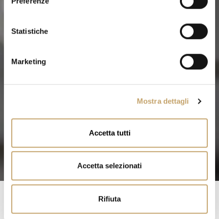
Preferenze
z
i
o
Statistiche
n
e
Marketing
d
e
l
Mostra dettagli
c
o
n
Accetta tutti
s
e
n
Accetta selezionati
s
o
Rifiuta