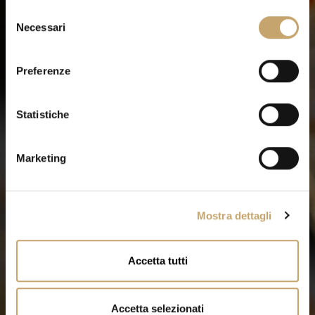
S
Necessari
e
l
e
Preferenze
z
i
o
Statistiche
n
e
Marketing
d
e
l
Mostra dettagli
c
o
n
Accetta tutti
s
e
n
Accetta selezionati