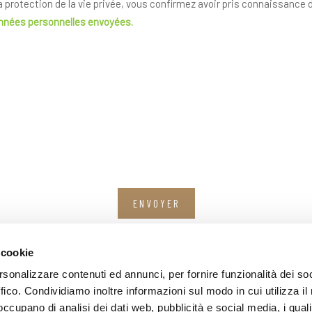
la protection de la vie privée, vous confirmez avoir pris connaissance
onnées personnelles envoyées.
ENVOYER
Les champs avec * sont obligatoires
 cookie
rsonalizzare contenuti ed annunci, per fornire funzionalità dei so
ffico. Condividiamo inoltre informazioni sul modo in cui utilizza il 
 occupano di analisi dei dati web, pubblicità e social media, i qual