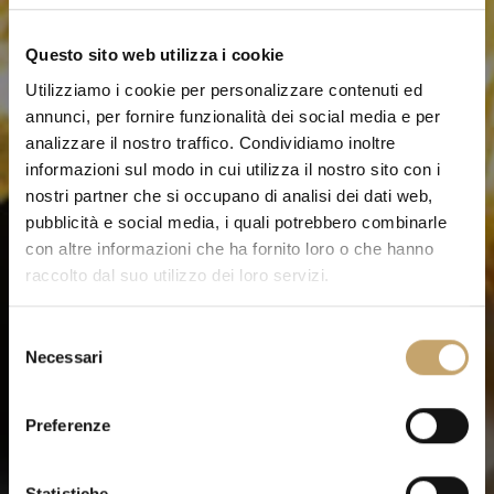
Questo sito web utilizza i cookie
Utilizziamo i cookie per personalizzare contenuti ed
annunci, per fornire funzionalità dei social media e per
analizzare il nostro traffico. Condividiamo inoltre
informazioni sul modo in cui utilizza il nostro sito con i
nostri partner che si occupano di analisi dei dati web,
pubblicità e social media, i quali potrebbero combinarle
con altre informazioni che ha fornito loro o che hanno
raccolto dal suo utilizzo dei loro servizi.
S
Necessari
e
l
e
Preferenze
z
i
o
Statistiche