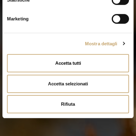
n
e
Marketing
d
e
l
Mostra dettagli
c
o
n
Accetta tutti
s
e
n
Accetta selezionati
s
o
Rifiuta