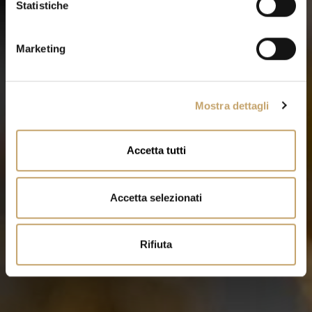
o
Statistiche
n
e
Marketing
d
e
l
Mostra dettagli
c
o
n
Accetta tutti
s
e
n
Accetta selezionati
s
o
Rifiuta