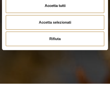
n
Accetta tutti
s
e
n
Accetta selezionati
s
o
Rifiuta