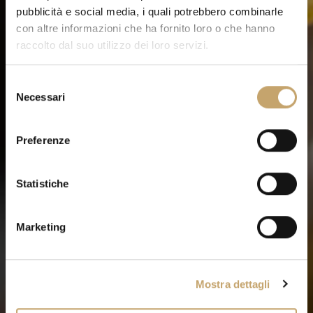
pubblicità e social media, i quali potrebbero combinarle
con altre informazioni che ha fornito loro o che hanno
raccolto dal suo utilizzo dei loro servizi.
S
Necessari
e
l
e
Preferenze
z
i
o
Statistiche
n
e
Marketing
d
e
l
Mostra dettagli
c
o