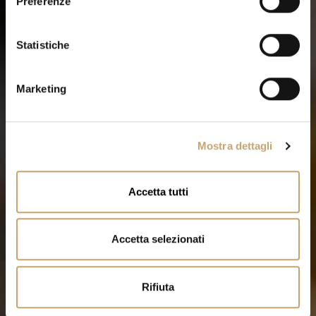
Preferenze
z
i
o
Statistiche
n
e
Marketing
d
e
l
Mostra dettagli
c
o
n
Accetta tutti
s
e
n
Accetta selezionati
s
o
Rifiuta