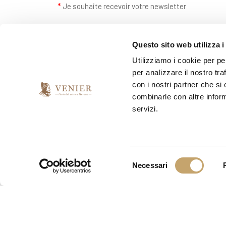
*
Je souhaite recevoir votre newsletter
oui
non
Questo sito web utilizza i
Utilizziamo i cookie per pe
per analizzare il nostro tra
con i nostri partner che si
combinarle con altre inform
servizi.
S
Necessari
e
l
e
z
i