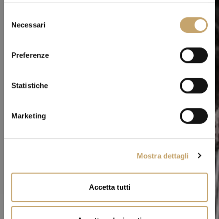
S
Necessari
e
l
e
Preferenze
z
i
o
Statistiche
n
e
Marketing
d
e
l
Mostra dettagli
c
o
n
Accetta tutti
s
e
n