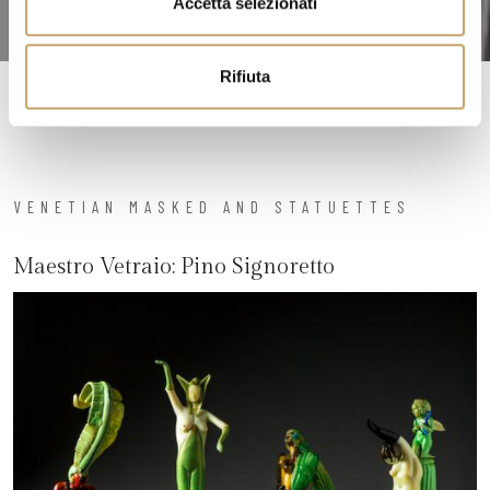
Accetta selezionati
s
o
Rifiuta
VENETIAN MASKED AND STATUETTES
Maestro Vetraio:
Pino Signoretto