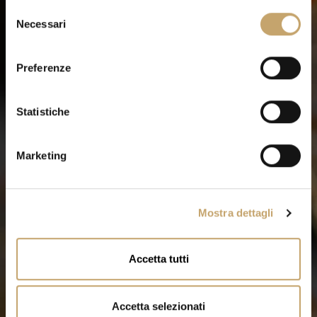
S
Necessari
e
l
e
Preferenze
z
i
o
Statistiche
n
e
Marketing
d
e
l
Mostra dettagli
c
o
n
Accetta tutti
s
e
n
Accetta selezionati
s