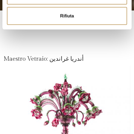
o
Rifiuta
أندريا غراندين
Maestro Vetraio: