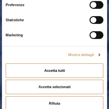
e
Preferenze
z
i
o
Statistiche
n
e
Marketing
d
e
l
Mostra dettagli
c
o
n
Accetta tutti
s
e
n
Accetta selezionati
s
o
Rifiuta