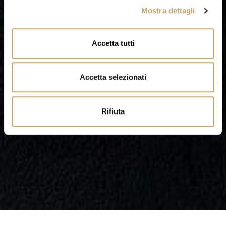
Mostra dettagli
c
o
n
Accetta tutti
s
e
n
Accetta selezionati
s
o
Rifiuta