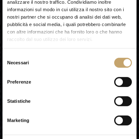
analizzare il nostro traffico. Condividiamo inoltre
informazioni sul modo in cui utilizza il nostro sito con i
nostri partner che si occupano di analisi dei dati web,
pubblicità e social media, i quali potrebbero combinarle
con altre informazioni che ha fornito loro o che hanno
raccolto dal suo utilizzo dei loro servizi.
S
Necessari
e
l
e
Preferenze
z
i
o
Statistiche
n
e
Marketing
d
e
l