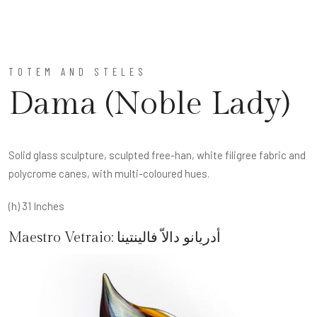
TOTEM AND STELES
Dama (Noble Lady)
Solid glass sculpture, sculpted free-han, white filigree fabric and
polycrome canes, with multi-coloured hues.
(h) 31 Inches
أدريانو دالاّ فالينتينا
Maestro Vetraio: