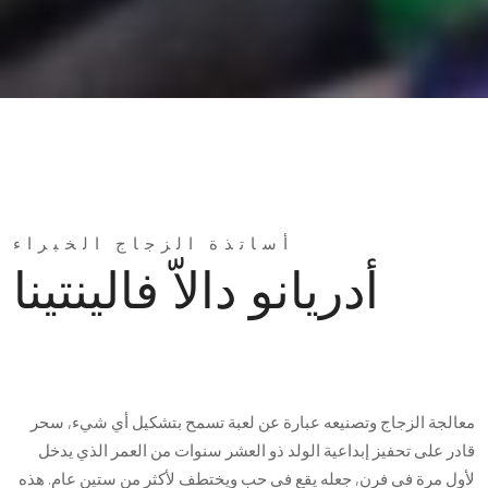
أساتذة الزجاج الخبراء
أدريانو دالاّ فالينتينا
معالجة الزجاج وتصنيعه عبارة عن لعبة تسمح بتشكيل أي شيء, سحر
قادر على تحفيز إبداعية الولد ذو العشر سنوات من العمر الذي يدخل
لأول مرة في فرن, جعله يقع في حب ويختطف لأكثر من ستين عام. هذه