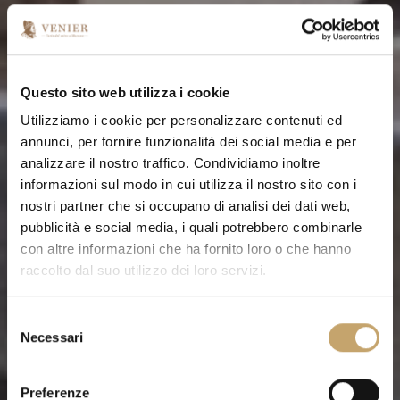
Questo sito web utilizza i cookie
Utilizziamo i cookie per personalizzare contenuti ed
annunci, per fornire funzionalità dei social media e per
analizzare il nostro traffico. Condividiamo inoltre
informazioni sul modo in cui utilizza il nostro sito con i
nostri partner che si occupano di analisi dei dati web,
pubblicità e social media, i quali potrebbero combinarle
con altre informazioni che ha fornito loro o che hanno
raccolto dal suo utilizzo dei loro servizi.
S
Necessari
e
l
e
Preferenze