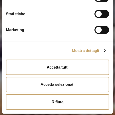
z
i
o
Statistiche
n
e
Marketing
d
e
l
Mostra dettagli
c
o
n
Accetta tutti
s
e
n
Accetta selezionati
s
o
Rifiuta