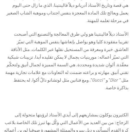
هي قصة وتاريخ الأستاذ أدريانو ديلاّ فالينتينا, الذي ما زال حتى اليوم
يعمل ويعالج تلك المادة المعجزة بنفس اجتذاب وموهبة الشاب الصغير
في مرحلة تعلمه للمهنة.
الأستاذ ديلاّ فالينتينا هو ولي طرق المعالجة والتصنيع التي أصبحت
تقريبا مفقودة كليا وهو يواصل بإنعاشها بنفس الموهبة التي تميّز
العاشق. خبرة ومعرفة من المستحيل نقلها عبر الكلمات, مثل الأناقة
التي تميّز أعماله: مورينيات بجمال لا يمكن تقليده أبدا, تزيينات شبكية
معقّدة, ألوان شديدة ومحددة, هي السمة المميزة لجمال أنيق ولتحكّم
تقني أنيق. مهارته و براعته ضمنت له التعاونات مع علامات تجارية مهمة
مثل "
Dior
" و "
Gucci
", ومع فنانين مثل لوتشانو دالّ أكوا, له يحتفظ
بذاكرة خاصة.
الكثيرون يوكلون بمشاريعهم إلى أيدي الأستاذ لرؤيتها متحولة إلى
الزجاج: من بين العديد من الأعمال التي وكّل بها تبرز تلك الخاصة بلاعب
كرة القدم أليساّندرو ديل بييرو والممثلة المشهورة صوفيا لورين. أعماله